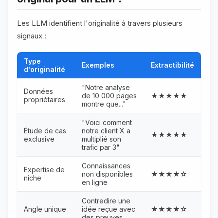
Les LLM identifient l'originalité à travers plusieurs
signaux :
Type
Exemples
Extractibilité
d'originalité
"Notre analyse
Données
de 10 000 pages
★★★★★
propriétaires
montre que..."
"Voici comment
Étude de cas
notre client X a
★★★★★
exclusive
multiplié son
trafic par 3"
Connaissances
Expertise de
non disponibles
★★★★☆
niche
en ligne
Contredire une
Angle unique
idée reçue avec
★★★★☆
des preuves