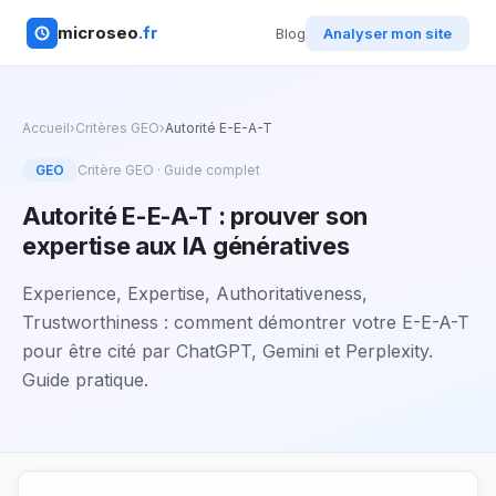
microseo
.fr
Blog
Analyser mon site
Accueil
›
Critères GEO
›
Autorité E-E-A-T
GEO
Critère GEO · Guide complet
Autorité E-E-A-T : prouver son
expertise aux IA génératives
Experience, Expertise, Authoritativeness,
Trustworthiness : comment démontrer votre E-E-A-T
pour être cité par ChatGPT, Gemini et Perplexity.
Guide pratique.