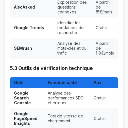
Exploration des
À partir
AlsoAsked
questions
de
connexes
15€/mois
Identifier les
Google Trends
tendances de
Gratuit
recherche
Analyse des
À partir
SEMrush
mots-clés et du
de
trafic
119€/mois
5.3 Outils de vérification technique
Outil
Fonctionnalité
Prix
Google
Analyse des
Search
performances SEO
Gratuit
Console
et erreurs
Google
Test de vitesse de
PageSpeed
Gratuit
chargement
Insights