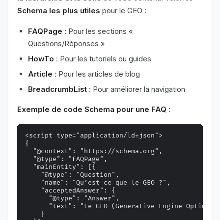
Schema les plus utiles
pour le GEO :
FAQPage
: Pour les sections «
Questions/Réponses »
HowTo
: Pour les tutoriels ou guides
Article
: Pour les articles de blog
BreadcrumbList
: Pour améliorer la navigation
Exemple de code Schema pour une FAQ
:
<script type="application/ld+json">

{

  "@context": "https://schema.org",

  "@type": "FAQPage",

  "mainEntity": [{

    "@type": "Question",

    "name": "Qu’est-ce que le GEO ?",

    "acceptedAnswer": {

      "@type": "Answer",

      "text": "Le GEO (Generative Engine Optimiza
    }
