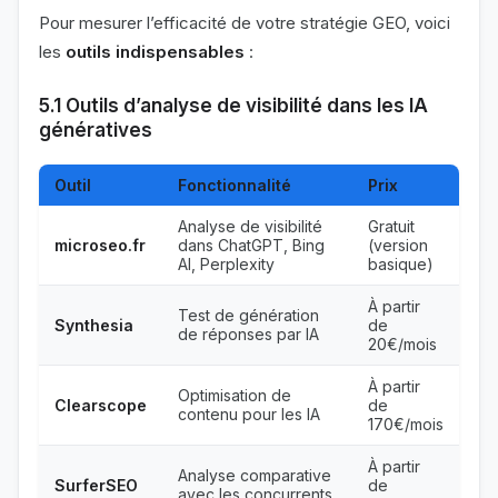
Pour mesurer l’efficacité de votre stratégie GEO, voici
les
outils indispensables
:
5.1 Outils d’analyse de visibilité dans les IA
génératives
Outil
Fonctionnalité
Prix
Analyse de visibilité
Gratuit
microseo.fr
dans ChatGPT, Bing
(version
AI, Perplexity
basique)
À partir
Test de génération
Synthesia
de
de réponses par IA
20€/mois
À partir
Optimisation de
Clearscope
de
contenu pour les IA
170€/mois
À partir
Analyse comparative
SurferSEO
de
avec les concurrents