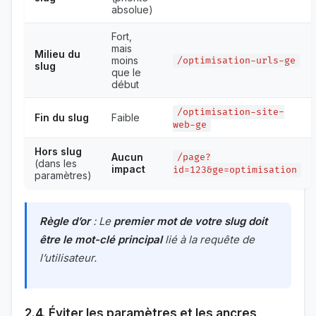
absolue)
Fort,
mais
Milieu du
moins
/optimisation-urls-ge
slug
que le
début
/optimisation-site-
Fin du slug
Faible
web-ge
Hors slug
Aucun
/page?
(dans les
impact
id=123&ge=optimisation
paramètres)
Règle d’or
: Le
premier mot de votre slug doit
être le mot-clé principal
lié à la requête de
l’utilisateur.
2.4. Éviter les paramètres et les ancres