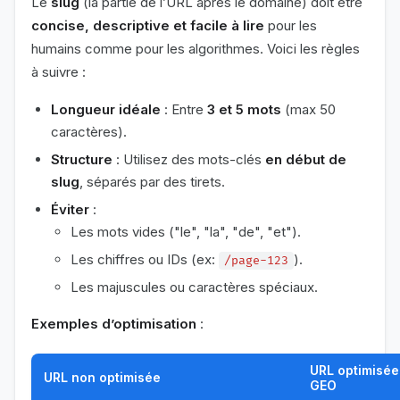
Le
slug
(la partie de l’URL après le domaine) doit être
concise, descriptive et facile à lire
pour les
humains comme pour les algorithmes. Voici les règles
à suivre :
Longueur idéale
: Entre
3 et 5 mots
(max 50
caractères).
Structure
: Utilisez des mots-clés
en début de
slug
, séparés par des tirets.
Éviter
:
Les mots vides ("le", "la", "de", "et").
Les chiffres ou IDs (ex:
).
/page-123
Les majuscules ou caractères spéciaux.
Exemples d’optimisation
:
URL optimisée
URL non optimisée
GEO