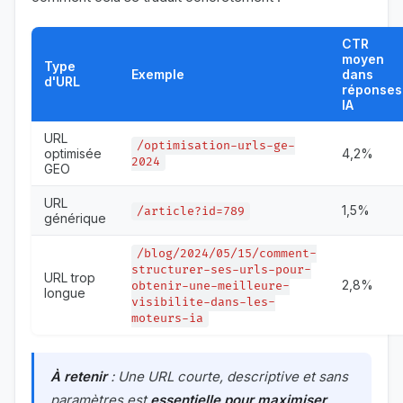
CTR
moyen
Type
Exemple
dans
d'URL
réponses
IA
URL
/optimisation-urls-ge-
optimisée
4,2%
2024
GEO
URL
1,5%
/article?id=789
générique
/blog/2024/05/15/comment-
structurer-ses-urls-pour-
URL trop
2,8%
obtenir-une-meilleure-
longue
visibilite-dans-les-
moteurs-ia
À retenir
: Une URL courte, descriptive et sans
paramètres est
essentielle pour maximiser