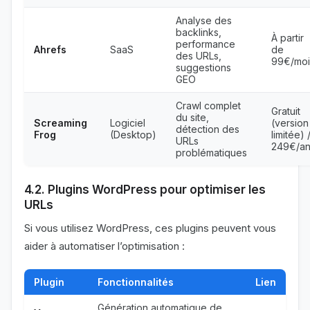
Analyse des
backlinks,
À partir
performance
Ahrefs
SaaS
de
des URLs,
99€/moi
suggestions
GEO
Crawl complet
Gratuit
du site,
Screaming
Logiciel
(version
détection des
Frog
(Desktop)
limitée) 
URLs
249€/a
problématiques
4.2. Plugins WordPress pour optimiser les
URLs
Si vous utilisez WordPress, ces plugins peuvent vous
aider à automatiser l’optimisation :
Plugin
Fonctionnalités
Lien
Génération automatique de