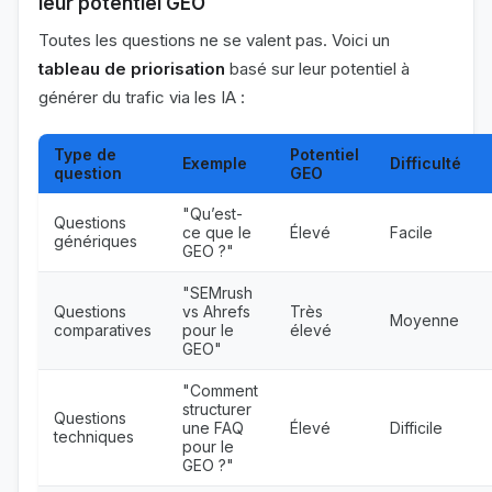
leur potentiel GEO
Toutes les questions ne se valent pas. Voici un
tableau de priorisation
basé sur leur potentiel à
générer du trafic via les IA :
Type de
Potentiel
Exemple
Difficulté
question
GEO
"Qu’est-
Questions
ce que le
Élevé
Facile
génériques
GEO ?"
"SEMrush
Questions
vs Ahrefs
Très
Moyenne
comparatives
pour le
élevé
GEO"
"Comment
structurer
Questions
une FAQ
Élevé
Difficile
techniques
pour le
GEO ?"