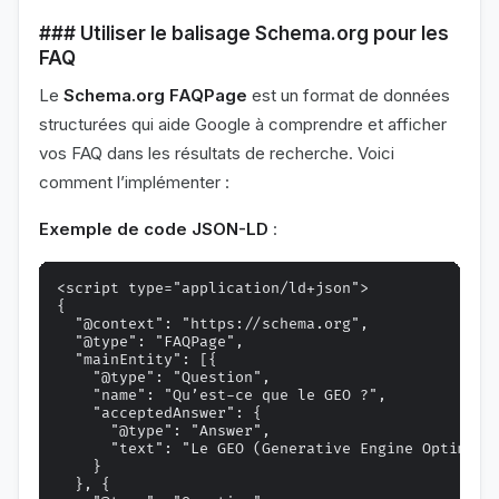
### Utiliser le balisage Schema.org pour les
FAQ
Le
Schema.org FAQPage
est un format de données
structurées qui aide Google à comprendre et afficher
vos FAQ dans les résultats de recherche. Voici
comment l’implémenter :
Exemple de code JSON-LD
:
<script type="application/ld+json">

{

  "@context": "https://schema.org",

  "@type": "FAQPage",

  "mainEntity": [{

    "@type": "Question",

    "name": "Qu’est-ce que le GEO ?",

    "acceptedAnswer": {

      "@type": "Answer",

      "text": "Le GEO (Generative Engine Optimiza
    }

  }, {
