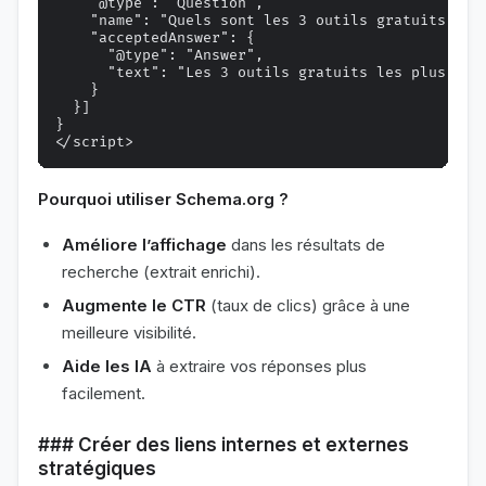
    "@type": "Question",

    "name": "Quels sont les 3 outils gratuits pour
    "acceptedAnswer": {

      "@type": "Answer",

      "text": "Les 3 outils gratuits les plus eff
    }

  }]

}

Pourquoi utiliser Schema.org ?
Améliore l’affichage
dans les résultats de
recherche (extrait enrichi).
Augmente le CTR
(taux de clics) grâce à une
meilleure visibilité.
Aide les IA
à extraire vos réponses plus
facilement.
### Créer des liens internes et externes
stratégiques