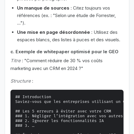
Un manque de sources
: Citez toujours vos
références (ex. : "Selon une étude de Forrester,
…").
Une mise en page désordonnée
: Utilisez des
espaces blancs, des listes à puces et des visuels.
c. Exemple de whitepaper optimisé pour le GEO
Titre
: "Comment réduire de 30 % vos coûts
marketing avec un CRM en 2024 ?"
Structure
:
## Introduction

Saviez-vous que les entreprises utilisant un CRM 
## Les 5 erreurs à éviter avec votre CRM

### 1. Négliger l’intégration avec vos autres outi
### 2. Ignorer les fonctionnalités IA

### 3. …
