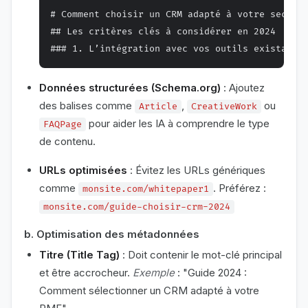
# Comment choisir un CRM adapté à votre secteur
## Les critères clés à considérer en 2024

Données structurées (Schema.org)
: Ajoutez
des balises comme
,
ou
Article
CreativeWork
pour aider les IA à comprendre le type
FAQPage
de contenu.
URLs optimisées
: Évitez les URLs génériques
comme
. Préférez :
monsite.com/whitepaper1
monsite.com/guide-choisir-crm-2024
b. Optimisation des métadonnées
Titre (Title Tag)
: Doit contenir le mot-clé principal
et être accrocheur.
Exemple
: "Guide 2024 :
Comment sélectionner un CRM adapté à votre