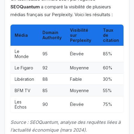
SEOQuantum
a comparé la visibilité de plusieurs
médias français sur Perplexity. Voici les résultats :
Visibilité
Taux
Domain
Média
sur
de
Authority
Perplexity
citation
Le
95
Élevée
85%
Monde
Le Figaro
92
Moyenne
60%
Libération
88
Faible
30%
BFM TV
85
Moyenne
55%
Les
90
Élevée
75%
Échos
Source : SEOQuantum, analyse des requêtes liées à
l’actualité économique (mars 2024).