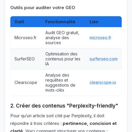
Outils pour auditer votre GEO
Outil
Fonctionnalité
Lien
Audit GEO gratuit,
Microseo.fr
analyse des
microseo.fr
sources
Optimisation des
SurferSEO
contenus pour les
surferseo.com
IA
Analyse des
requêtes et
Clearscope
clearscope.io
suggestions de
mots-clés
2. Créer des contenus "Perplexity-friendly"
Pour qu’un article soit cité par Perplexity, il doit
répondre à trois critères :
pertinence, concision et
clarté
. Voici comment structurer vos contenus :