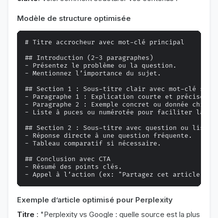
Modèle de structure optimisée
# Titre accrocheur avec mot-clé principal

## Introduction (2-3 paragraphes)

- Présentez le problème ou la question.

- Mentionnez l’importance du sujet.

## Section 1 : Sous-titre clair avec mot-clé secon
- Paragraphe 1 : Explication courte et précise.

- Paragraphe 2 : Exemple concret ou donnée chiffré
- Liste à puces ou numérotée pour faciliter la lec
## Section 2 : Sous-titre avec question ou liste

- Réponse directe à une question fréquente.

- Tableau comparatif si nécessaire.

## Conclusion avec CTA

- Résumé des points clés.

Exemple d’article optimisé pour Perplexity
Titre
: "Perplexity vs Google : quelle source est la plus