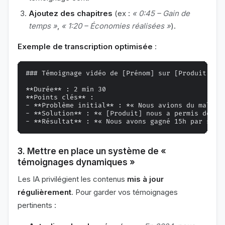
Ajoutez des chapitres
(ex :
« 0:45 – Gain de
temps »
,
« 1:20 – Économies réalisées »
).
Exemple de transcription optimisée
:
### Témoignage vidéo de [Prénom] sur [Produit]

**Durée** : 2 min 30

**Points clés** :

- **Problème initial** : *« Nous avions du mal à s
- **Solution** : *« [Produit] nous a permis de cen
3. Mettre en place un système de «
témoignages dynamiques »
Les IA privilégient les contenus
mis à jour
régulièrement
. Pour garder vos témoignages
pertinents :