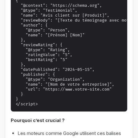
{

  "@context": "https://schema.org",

  "@type": "Testimonial",

  "name": "Avis client sur [Produit]",

  "reviewBody": "[Texte du témoignage avec mots-cl
  "author": {

    "@type": "Person",

    "name": "[Prénom] [Nom]"

  },

  "reviewRating": {

    "@type": "Rating",

    "ratingValue": "5",

    "bestRating": "5"

  },

  "datePublished": "2024-05-15",

  "publisher": {

    "@type": "Organization",

    "name": "[Nom de votre entreprise]",

    "url": "https://www.votre-site.com"

  }

}

Pourquoi c’est crucial ?
Les moteurs comme Google utilisent ces balises