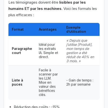
Les témoignages doivent être
lisibles par les
humains ET par les machines
. Voici les formats les
plus efficaces :
Exemple
Format
Avantages
d’utilisation
« Depuis que
Idéal pour
j’utilise [Produit],
Paragraphe
les extraits
mon temps de
court
IA. Simple et
gestion a été
direct.
réduit de 40% en
3 mois. »
Facile à
scanner par
les LLM.
Liste à
- Gain de temps :
Mise en
puces
2h par semaine
valeur des
bénéfices
clés.
Réduction des coûts : -15%