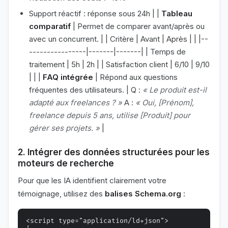
Support réactif : réponse sous 24h | |
Tableau
comparatif
| Permet de comparer avant/après ou
avec un concurrent. | | Critère | Avant | Après | | |--
----------------|-------|-------| | Temps de
traitement | 5h | 2h | | Satisfaction client | 6/10 | 9/10
| | |
FAQ intégrée
| Répond aux questions
fréquentes des utilisateurs. | Q :
« Le produit est-il
adapté aux freelances ? »
A :
« Oui, [Prénom],
freelance depuis 5 ans, utilise [Produit] pour
gérer ses projets. »
|
2. Intégrer des données structurées pour les
moteurs de recherche
Pour que les IA identifient clairement votre
témoignage, utilisez des
balises Schema.org
:
<script type="application/ld+json">
