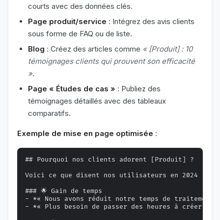
courts avec des données clés.
Page produit/service
: Intégrez des avis clients
sous forme de FAQ ou de liste.
Blog
: Créez des articles comme
« [Produit] : 10
témoignages clients qui prouvent son efficacité
»
.
Page « Études de cas »
: Publiez des
témoignages détaillés avec des tableaux
comparatifs.
Exemple de mise en page optimisée
:
## Pourquoi nos clients adorent [Produit] ?

Voici ce que disent nos utilisateurs en 2024 :

### 🌟 Gain de temps

- *« Nous avons réduit notre temps de traitement 
- *« Plus besoin de passer des heures à créer des 