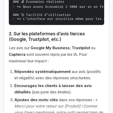
### 💰 Économies réalisées

- *« Nous avons économisé 3 500€ par an en frais l
### 🚀 Facilité d’utilisation

2. Sur les plateformes d’avis tierces
(Google, Trustpilot, etc.)
Les avis sur
Google My Business
,
Trustpilot
ou
Capterra
sont souvent repris par les IA. Pour
maximiser leur impact :
Répondez systématiquement
aux avis (positifs
et négatifs) avec des réponses structurées.
Encouragez les clients à laisser des avis
détaillés
(pas juste des étoiles).
Ajoutez des mots-clés
dans vos réponses :
«
Merci pour votre retour sur [Produit] ! Comme
vous l’avez mentionné, notre outil permet bien de