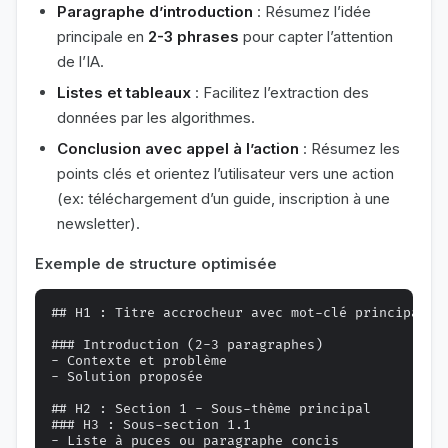
Paragraphe d’introduction
: Résumez l’idée
principale en
2-3 phrases
pour capter l’attention
de l’IA.
Listes et tableaux
: Facilitez l’extraction des
données par les algorithmes.
Conclusion avec appel à l’action
: Résumez les
points clés et orientez l’utilisateur vers une action
(ex: téléchargement d’un guide, inscription à une
newsletter).
Exemple de structure optimisée
## H1 : Titre accrocheur avec mot-clé principal

### Introduction (2-3 paragraphes)

- Contexte et problème

- Solution proposée

## H2 : Section 1 - Sous-thème principal

### H3 : Sous-section 1.1

- Liste à puces ou paragraphe concis
