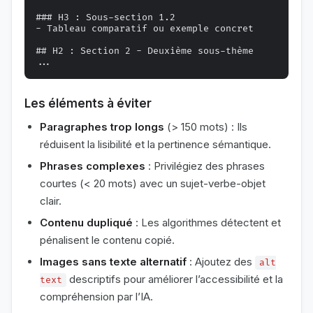
### H3 : Sous-section 1.2

- Tableau comparatif ou exemple concret

## H2 : Section 2 - Deuxième sous-thème

Les éléments à éviter
Paragraphes trop longs
(> 150 mots) : Ils
réduisent la lisibilité et la pertinence sémantique.
Phrases complexes
: Privilégiez des phrases
courtes (< 20 mots) avec un sujet-verbe-objet
clair.
Contenu dupliqué
: Les algorithmes détectent et
pénalisent le contenu copié.
Images sans texte alternatif
: Ajoutez des
alt
descriptifs pour améliorer l’accessibilité et la
text
compréhension par l’IA.