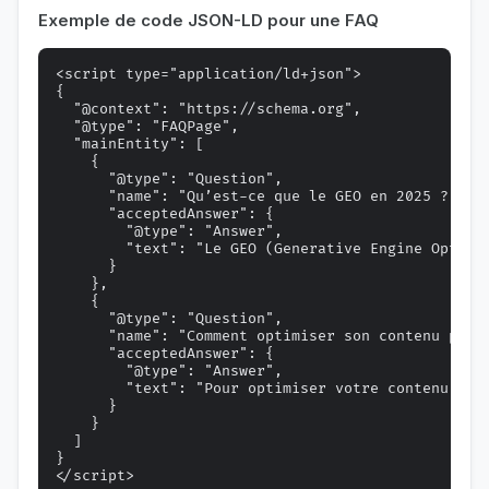
Exemple de code JSON-LD pour une FAQ
<script type="application/ld+json">

{

  "@context": "https://schema.org",

  "@type": "FAQPage",

  "mainEntity": [

    {

      "@type": "Question",

      "name": "Qu’est-ce que le GEO en 2025 ?",

      "acceptedAnswer": {

        "@type": "Answer",

        "text": "Le GEO (Generative Engine Optimi
      }

    },

    {

      "@type": "Question",

      "name": "Comment optimiser son contenu pour 
      "acceptedAnswer": {

        "@type": "Answer",

        "text": "Pour optimiser votre contenu, st
      }

    }

  ]

}
