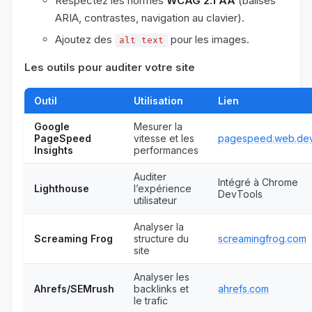
Respectez les normes
WCAG 2.1 AA
(balises
ARIA, contrastes, navigation au clavier).
Ajoutez des
pour les images.
alt text
Les outils pour auditer votre site
Outil
Utilisation
Lien
Google
Mesurer la
PageSpeed
vitesse et les
pagespeed.web.de
Insights
performances
Auditer
Intégré à Chrome
Lighthouse
l’expérience
DevTools
utilisateur
Analyser la
Screaming Frog
structure du
screamingfrog.com
site
Analyser les
Ahrefs/SEMrush
backlinks et
ahrefs.com
le trafic