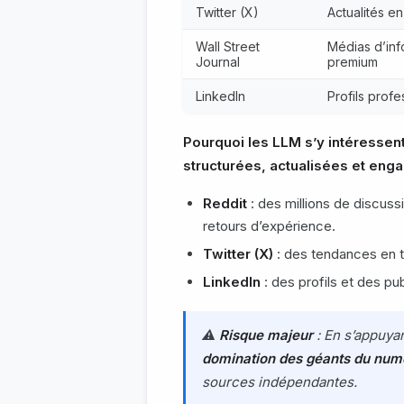
Twitter (X)
Actualités e
Wall Street
Médias d’inf
Journal
premium
LinkedIn
Profils profe
Pourquoi les LLM s’y intéressent
structurées, actualisées et eng
Reddit
: des millions de discus
retours d’expérience.
Twitter (X)
: des tendances en t
LinkedIn
: des profils et des pu
⚠️
Risque majeur
: En s’appuya
domination des géants du num
sources indépendantes.