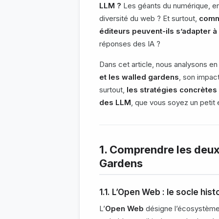
LLM ?
Les géants du numérique, en 
diversité du web ? Et surtout,
comme
éditeurs peuvent-ils s’adapter à
réponses des IA ?
Dans cet article, nous analysons en
et les walled gardens
, son impact
surtout,
les stratégies concrètes
des LLM
, que vous soyez un petit 
1. Comprendre les deu
Gardens
1.1. L’Open Web : le socle hi
L’
Open Web
désigne l’écosystèm