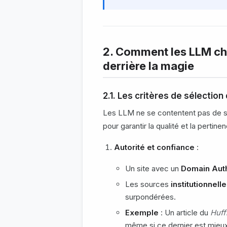
2. Comment les LLM cho
derrière la magie
2.1. Les critères de sélectio
Les LLM ne se contentent pas de sc
pour garantir la qualité et la pertine
Autorité et confiance
:
Un site avec un
Domain Auth
Les sources
institutionnell
surpondérées.
Exemple
: Un article du
Huff
même si ce dernier est mieux