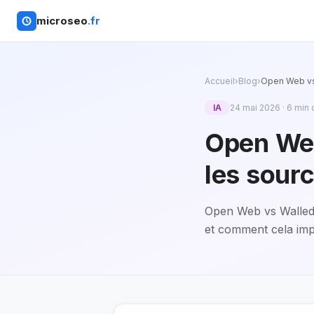
microseo
.fr
Accueil
›
Blog
›
Open Web vs 
IA
24 mai 2026
·
6
min 
Open Web
les sour
Open Web vs Walled 
et comment cela impa