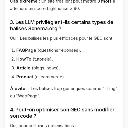
Cas extrême
: Un site très lent peut mettre
3 mois
à
atteindre un score Lighthouse > 90.
3.
Les LLM privilégient-ils certains types de
balises Schema.org ?
Oui ! Les balises les plus efficaces pour le GEO sont :
FAQPage
(questions/réponses).
HowTo
(tutoriels).
Article
(blogs, news).
Product
(e-commerce).
À éviter
: Les balises trop génériques comme "Thing"
ou "WebPage".
4.
Peut-on optimiser son GEO sans modifier
son code ?
Oui, pour certaines optimisations :