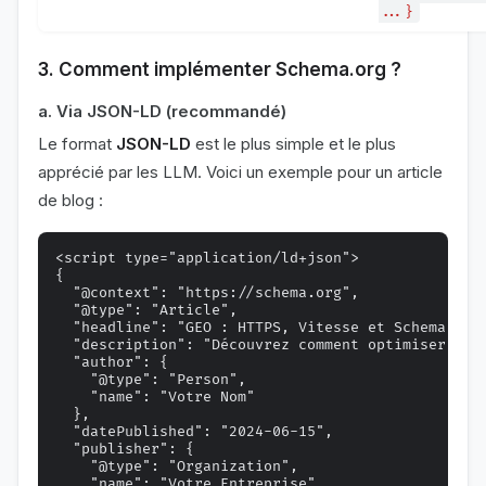
...}
3. Comment implémenter Schema.org ?
a. Via JSON-LD (recommandé)
Le format
JSON-LD
est le plus simple et le plus
apprécié par les LLM. Voici un exemple pour un article
de blog :
<script type="application/ld+json">

{

  "@context": "https://schema.org",

  "@type": "Article",

  "headline": "GEO : HTTPS, Vitesse et Schema.org 
  "description": "Découvrez comment optimiser vot
  "author": {

    "@type": "Person",

    "name": "Votre Nom"

  },

  "datePublished": "2024-06-15",

  "publisher": {

    "@type": "Organization",

    "name": "Votre Entreprise",
