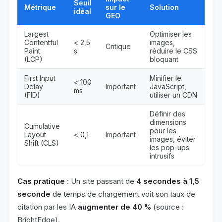
Seuil
Métrique
sur le
Solution
idéal
GEO
Largest
Optimiser les
Contentful
< 2,5
images,
Critique
Paint
s
réduire le CSS
(LCP)
bloquant
First Input
Minifier le
< 100
Delay
Important
JavaScript,
ms
(FID)
utiliser un CDN
Définir des
dimensions
Cumulative
pour les
Layout
< 0,1
Important
images, éviter
Shift (CLS)
les pop-ups
intrusifs
Cas pratique
: Un site passant de
4 secondes à 1,5
seconde
de temps de chargement voit son taux de
citation par les IA
augmenter de 40 %
(source :
BrightEdge).