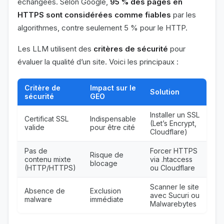
échangées. Selon Google,
95 % des pages en
HTTPS sont considérées comme fiables
par les
algorithmes, contre seulement 5 % pour le HTTP.
Les LLM utilisent des
critères de sécurité
pour
évaluer la qualité d’un site. Voici les principaux :
Critère de
Impact sur le
Solution
sécurité
GEO
Installer un SSL
Certificat SSL
Indispensable
(Let’s Encrypt,
valide
pour être cité
Cloudflare)
Pas de
Forcer HTTPS
Risque de
contenu mixte
via .htaccess
blocage
(HTTP/HTTPS)
ou Cloudflare
Scanner le site
Absence de
Exclusion
avec Sucuri ou
malware
immédiate
Malwarebytes