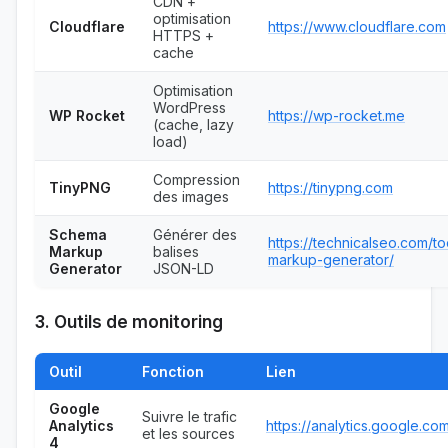
CDN +
optimisation
Cloudflare
https://www.cloudflare.com
HTTPS +
cache
Optimisation
WordPress
WP Rocket
https://wp-rocket.me
(cache, lazy
load)
Compression
TinyPNG
https://tinypng.com
des images
Schema
Générer des
https://technicalseo.com/t
Markup
balises
markup-generator/
Generator
JSON-LD
3. Outils de monitoring
Outil
Fonction
Lien
Google
Suivre le trafic
Analytics
https://analytics.google.co
et les sources
4