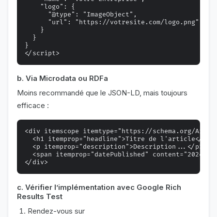
    "logo": {

      "@type": "ImageObject",

      "url": "https://votresite.com/logo.png"

    }

  }

}

b. Via Microdata ou RDFa
Moins recommandé que le JSON-LD, mais toujours
efficace :
<div itemscope itemtype="https://schema.org/Articl
  <h1 itemprop="headline">Titre de l'article</h1>

  <p itemprop="description">Description...</p>

  <span itemprop="datePublished" content="2024-06-
c. Vérifier l’implémentation avec Google Rich
Results Test
Rendez-vous sur