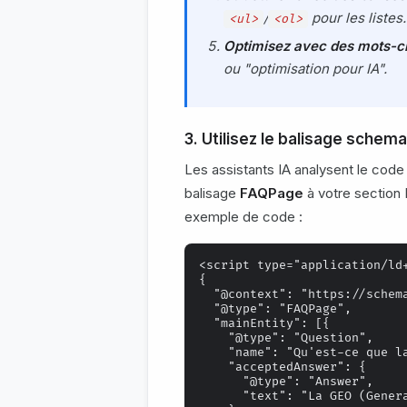
/
pour les listes.
<ul>
<ol>
Optimisez avec des mots-cl
ou "optimisation pour IA".
3. Utilisez le balisage schem
Les assistants IA analysent le code
balisage
FAQPage
à votre section 
exemple de code :
<script type="application/ld+
{

  "@context": "https://schema
  "@type": "FAQPage",

  "mainEntity": [{

    "@type": "Question",

    "name": "Qu'est-ce que la
    "acceptedAnswer": {

      "@type": "Answer",

      "text": "La GEO (Gener