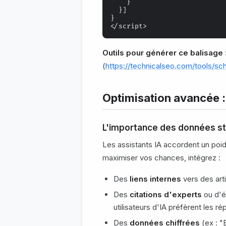
    }

  }]

}

Outils pour générer ce balisage
(
https://technicalseo.com/tools/s
Optimisation avancée :
L'importance des données str
Les assistants IA accordent un poid
maximiser vos chances, intégrez :
Des
liens internes
vers des arti
Des
citations d'experts
ou d'é
utilisateurs d'IA préfèrent les 
Des
données chiffrées
(ex : "