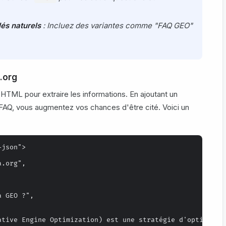
és naturels
: Incluez des variantes comme "FAQ GEO"
a.org
 HTML pour extraire les informations. En ajoutant un
FAQ, vous augmentez vos chances d'être cité. Voici un
json">

.org",

 GEO ?",

ative Engine Optimization) est une stratégie d'optimisati