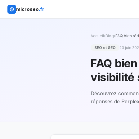
microseo
.fr
Accueil
›
Blog
›
FAQ bien réd
SEO et GEO
23 juin 20
FAQ bien
visibilit
Découvrez comment 
réponses de Perplexi