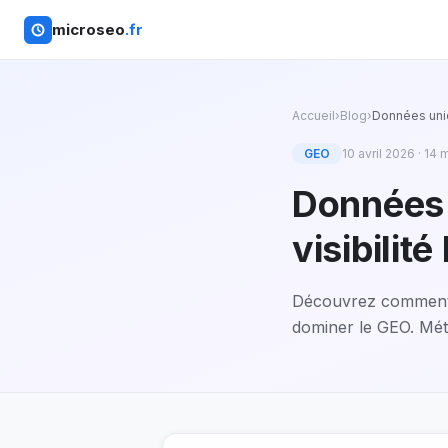
microseo
.fr
Accueil
›
Blog
›
Données uniq
GEO
10 avril 2026
·
14
m
Données 
visibilité
Découvrez comment e
dominer le GEO. Méth