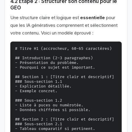
4.2 Étape 2 : Structurer son contenu pour le
GEO
Une structure claire et logique est
essentielle
pour
que les IA génératives comprennent et sélectionnent
votre contenu. Voici un modèle éprouvé :
# Titre H1 (accrocheur, 60-65 caractères)

## Introduction (2-3 paragraphes)

- Présentation du problème.

- Pourquoi ce sujet est important.

## Section 1 : [Titre clair et descriptif]

### Sous-section 1.1

- Explication détaillée.

- Exemple concret.

### Sous-section 1.2

- Liste à puces ou numérotée.

- Données chiffrées si possible.

## Section 2 : [Titre clair et descriptif]

### Sous-section 2.1

- Tableau comparatif si pertinent.
