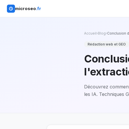
microseo
.fr
Accueil
›
Blog
›
Conclusion d'
Rédaction web et GEO
Conclusi
l'extract
Découvrez comment s
les IA. Techniques G