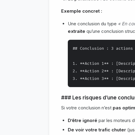
Exemple concret :
Une conclusion du type
« En con
extraite
qu’une conclusion stru
## Conclusion : 3 actions 
1. **Action 1** : [Descrip
2. **Action 2** : [Descrip
### Les risques d’une conclu
Si votre conclusion n’est
pas optim
D’être ignoré
par les moteurs d
De voir votre trafic chuter
(jus