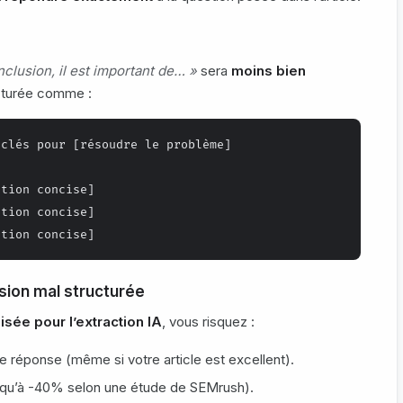
clusion, il est important de… »
sera
moins bien
cturée comme :
clés pour [résoudre le problème]

tion concise]

tion concise]

sion mal structurée
isée pour l’extraction IA
, vous risquez :
e réponse (même si votre article est excellent).
qu’à -40% selon une étude de SEMrush).