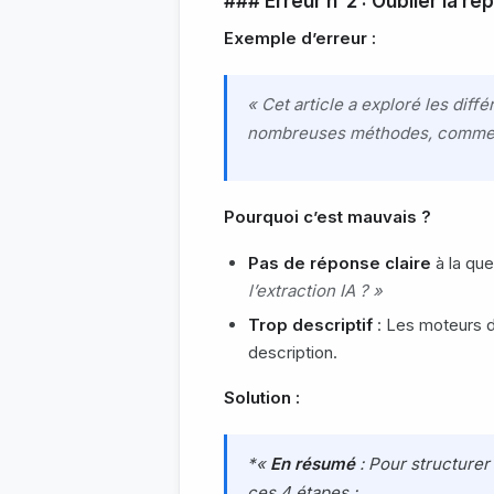
### Erreur n°2 : Oublier la rép
Exemple d’erreur :
« Cet article a exploré les diff
nombreuses méthodes, comme le s
Pourquoi c’est mauvais ?
Pas de réponse claire
à la qu
l’extraction IA ? »
Trop descriptif
: Les moteurs 
description.
Solution :
*«
En résumé
: Pour structurer
ces 4 étapes :