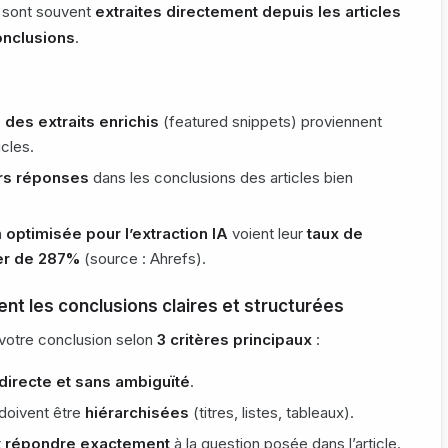
 sont souvent
extraites directement depuis les articles
onclusions
.
des extraits enrichis
(featured snippets) proviennent
icles.
rs réponses
dans les conclusions des articles bien
n
optimisée pour l’extraction IA
voient leur
taux de
ter de 287%
(source : Ahrefs).
ent les conclusions claires et structurées
votre conclusion selon
3 critères principaux
:
directe et sans ambiguïté
.
 doivent être
hiérarchisées
(titres, listes, tableaux).
t
répondre exactement
à la question posée dans l’article.